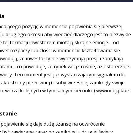
ia
adającego pozycję w momencie pojawienia się pierwszej
iu drugiego okresu aby wiedzieć dlaczego jest to niezwykle
ę tej formacji inwestorem miotają skrajne emocje – od
awet rozpaczy lub złości w momencie kształtowania się
owodują, że inwestorzy nie wytrzymują presji i zamykają
tami – co powoduje, że rynek wciąż rośnie, aż ostatecznie
świecy. Ten moment jest już wystarczającym sygnałem do
braku strony przeciwnej (osoby wcześniej zamknęły swoje
ie otworzą kolejnych w tym samym kierunku) wywindują kurs
stanie
ej pojawienie się daje dużą szansę na odwrócenie
być zawierane zaraz po zamknięciu drugiej świecy.