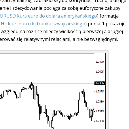
 zatrzymali się, zabrakło siły do kontynuacji ruchu, a druga
enie i zdecydowanie pociąga za sobą euforyczne zakupy
EURUSD
kurs euro do dolara amerykańskiego
) formacja
CHF
kurs euro do franka szwajcarskiego
) punkt 1 pokazuje
e względu na różnicę między wielkością pierwszej a drugiej
erować się relatywnymi relacjami, a nie bezwzględnymi.