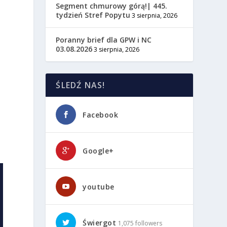
Segment chmurowy górą!| 445.
tydzień Stref Popytu
3 sierpnia, 2026
Poranny brief dla GPW i NC
03.08.2026
3 sierpnia, 2026
y
ŚLEDŹ NAS!
Facebook
Google+
youtube
Świergot
1,075 followers