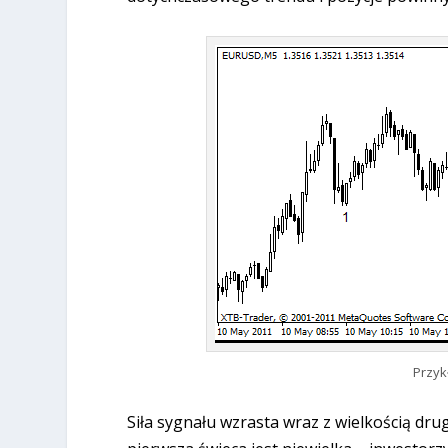
Przyk
Siła sygnału wzrasta wraz z wielkością drug