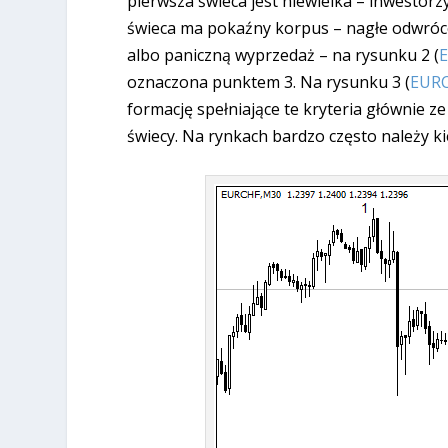
pierwsza świeca jest niewielka – inwestorzy
świeca ma pokaźny korpus – nagłe odwróc
albo paniczną wyprzedaż – na rysunku 2 (
oznaczona punktem 3. Na rysunku 3 (
EUR
formację spełniające te kryteria głównie z
świecy. Na rynkach bardzo często należy ki